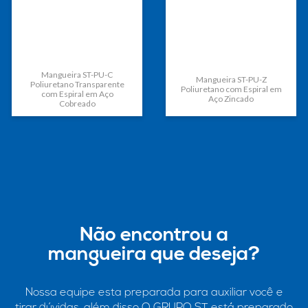
Mangueira ST-PU-C
Mangueira ST-PU-Z
Poliuretano Transparente
Poliuretano com Espiral em
com Espiral em Aço
Aço Zincado
Cobreado
Não encontrou a
mangueira que deseja?
Nossa equipe esta preparada para auxiliar você e
tirar dúvidas, além disso O GRUPO ST está preparado